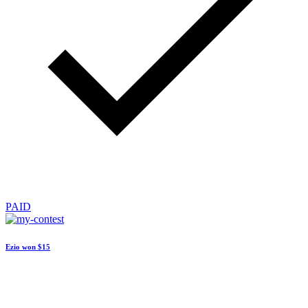
PAID
Ezio won
$15