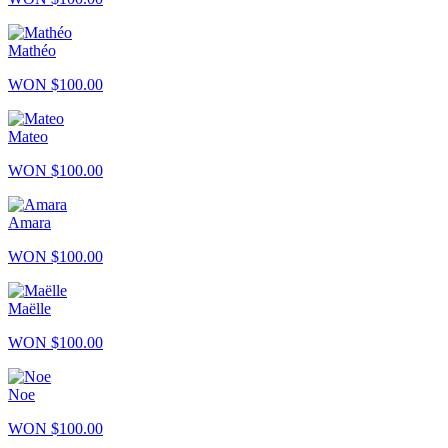
Mathéo
WON $100.00
Mateo
WON $100.00
Amara
WON $100.00
Maëlle
WON $100.00
Noe
WON $100.00