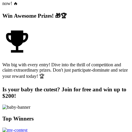
now! 🔥
Win Awesome Prizes! 🎁🏆
emoji_events
Win big with every entry! Dive into the thrill of competition and
claim extraordinary prizes. Don't just participate-dominate and seize
your reward today! 🏆
Is your baby the cutest? Join for free and win up to
$200!
Top Winners