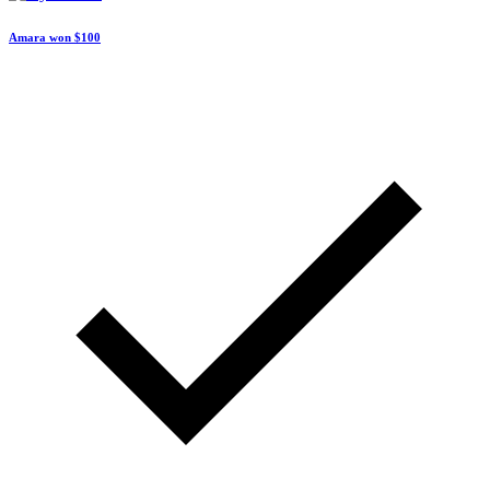
Amara won
$100