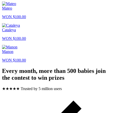
Mateo
WON $100.00
Cataleya
WON $100.00
Manon
WON $100.00
Every month, more than 500 babies join
the contest to win prizes
★★★★★
Trusted by 5 million users