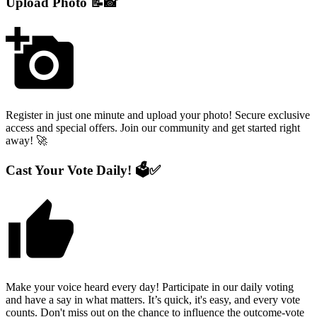
Upload Photo 📝📸
add_a_photo
Register in just one minute and upload your photo! Secure exclusive
access and special offers. Join our community and get started right
away! 🚀
Cast Your Vote Daily! 🗳️✅
thumb_up
Make your voice heard every day! Participate in our daily voting
and have a say in what matters. It’s quick, it's easy, and every vote
counts. Don't miss out on the chance to influence the outcome-vote