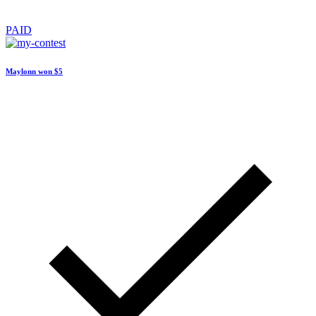
PAID
Maylonn won
$5