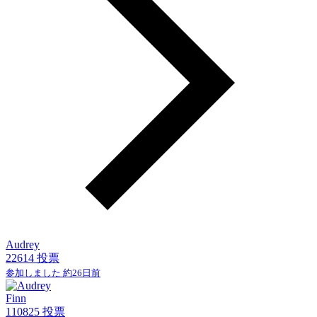
Audrey
22614 投票
参加しました 約26日前
Finn
110825 投票