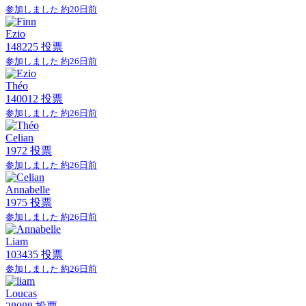
参加しました 約20日前
Ezio
148225 投票
参加しました 約26日前
Théo
140012 投票
参加しました 約26日前
Celian
1972 投票
参加しました 約26日前
Annabelle
1975 投票
参加しました 約26日前
Liam
103435 投票
参加しました 約26日前
Loucas