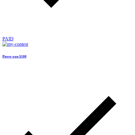
PAID
Pierre won
$100