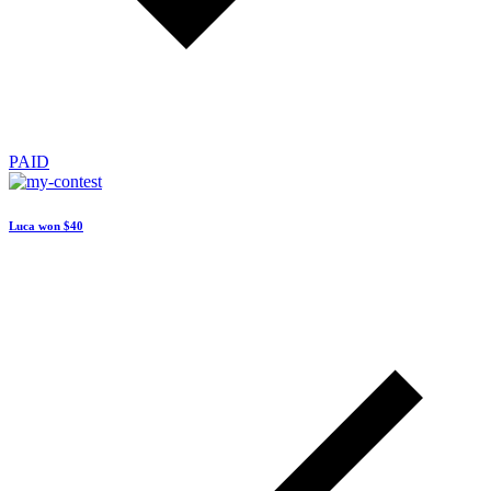
PAID
Luca won
$40