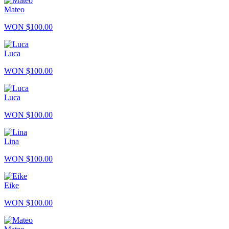
Mateo
WON $100.00
Luca
WON $100.00
Luca
WON $100.00
Lina
WON $100.00
Eike
WON $100.00