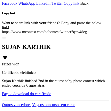
Facebook
WhatsApp
LinkedIn
Twitter
Copy link
Back
Copy link
Want to share link with your friends? Copy and paste the below
link!
https://www.mcontest.com/pt/contest/winner?q=v4deg
SUJAN KARTHIK
emoji_events
Prizes won
Certificado eletrônico
Sujan Karthik finished 2nd in the cutest baby photo contest which
ended cerca de 6 anos atrás.
Faça o download do certificado
Outros vencedores
Veja os concursos em curso