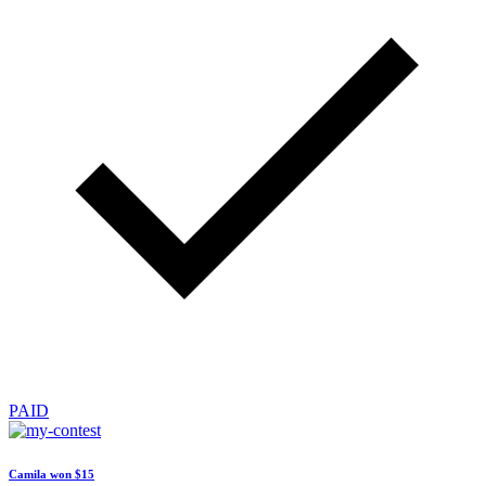
PAID
Camila won
$15