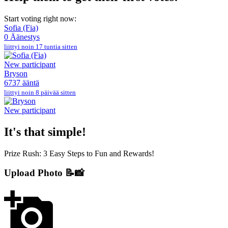
Start voting right now:
Sofia (Fia)
0 Äänestys
liittyi noin 17 tuntia sitten
New participant
Bryson
6737 ääntä
liittyi noin 8 päivää sitten
New participant
It's that simple!
Prize Rush: 3 Easy Steps to Fun and Rewards!
Upload Photo 📝📸
add_a_photo