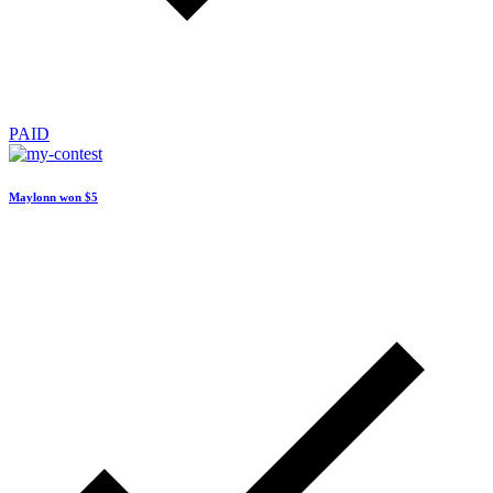
PAID
Maylonn won
$5